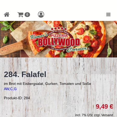
Toggle
0
naviga
284. Falafel
im Brot mit Eisbergsalat, Gurken, Tomaten und Soße
AW,C,G
Produkt-ID: 284
9,49 €
incl. 7% USt. zzgl. Versand