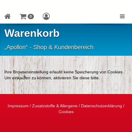
Toggle
0
naviga
Warenkorb
„Apollon“ - Shop & Kundenbereich
Ihre Browsereinstellung erlaubt keine Speicherung von Cookies.
Um einkaufen zu können, aktivieren Sie diese bitte.
Impressum
/
Zusatzstoffe & Allergene
/
Datenschutzerklärung
/
Cookies