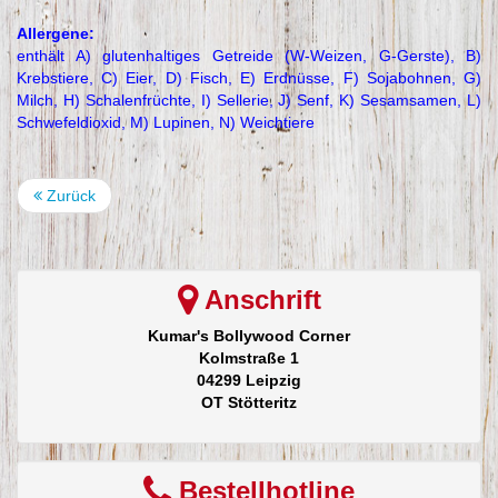
Allergene:
enthält A) glutenhaltiges Getreide (W-Weizen, G-Gerste), B)
Krebstiere, C) Eier, D) Fisch, E) Erdnüsse, F) Sojabohnen, G)
Milch, H) Schalenfrüchte, I) Sellerie, J) Senf, K) Sesamsamen, L)
Schwefeldioxid, M) Lupinen, N) Weichtiere
Zurück
Anschrift
Kumar's Bollywood Corner
Kolmstraße 1
04299 Leipzig
OT Stötteritz
Bestellhotline