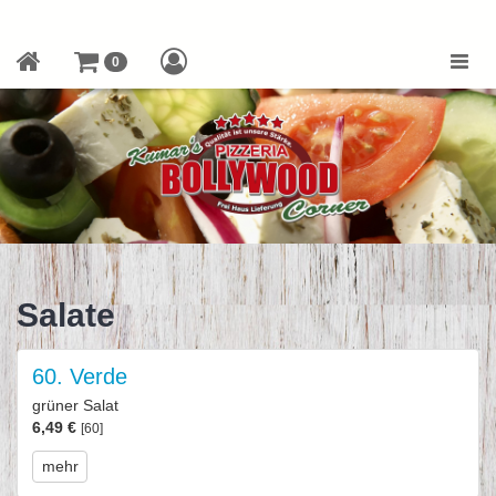
Toggle
0
naviga
Salate
60. Verde
grüner Salat
6,49 €
[60]
mehr