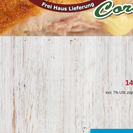
14
incl. 7% USt. zzg