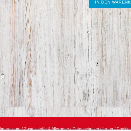
IN DEN WAREN
Impressum
/
Zusatzstoffe & Allergene
/
Datenschutzerklärung
/
Cookie