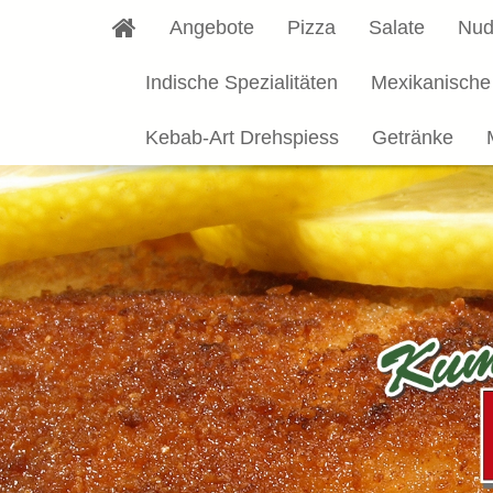
Angebote
Pizza
Salate
Nud
Indische Spezialitäten
Mexikanische
Kebab-Art Drehspiess
Getränke