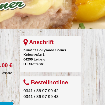
Anschrift
Kumar's Bollywood Corner
Kolmstraße 1
04299 Leipzig
OT Stötteritz
,00 €
l. Versand
Bestellhotline
0341 / 86 97 99 42
0341 / 86 97 99 43